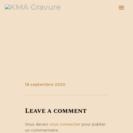
Attachment:
NN7607Lv-zoom
ACCUEIL
ESPACE PRO
BOUTIQUE
À PROPOS
ACTUALITÉS
BLOG
18 septembre 2020
PANIER
Leave a comment
Vous devez
vous connecter
pour publier
un commentaire.