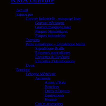
Accueil
Espace pro
Gravure industrielle , marquage laser
Gravure mécanique
Gravure/marquage laser
Plaques Signalétiques
Plaques industrielles
Tampons
Petite signalétique – Signalétique braille
Signalétique Braille
Etiquettes autocollantes
Étiquettes de Repérage
Etiquettes d’identifications
Devis
Boutique
Échoppe Médiévale
Armurerie
Armes d’Hast
Boucliers
Épées et Dagues
Equipements
Heaume
Cuir et accessoires