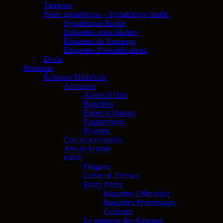
Tampons
Petite signalétique – Signalétique braille
Signalétique Braille
Etiquettes autocollantes
Étiquettes de Repérage
Etiquettes d’identifications
Devis
Boutique
Échoppe Médiévale
Armurerie
Armes d’Hast
Boucliers
Épées et Dagues
Equipements
Heaume
Cuir et accessoires
Arts de la table
Faërie
Dragons
Game of Thrones
Harry Potter
Baguettes Ollivander
Baguettes Personnages
Collector
Le seigneur des Anneaux