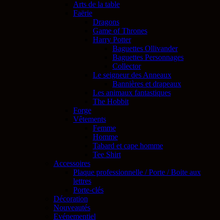
Arts de la table
Faërie
Dragons
Game of Thrones
Harry Potter
Baguettes Ollivander
Baguettes Personnages
Collector
Le seigneur des Anneaux
Bannières et drapeaux
Les animaux fantastiques
The Hobbit
Forge
Vêtements
Femme
Homme
Tabard et cape homme
Tee Shirt
Accessoires
Plaque professionnelle / Porte / Boite aux
lettres
Porte-clés
Décoration
Nouveautés
Evénementiel