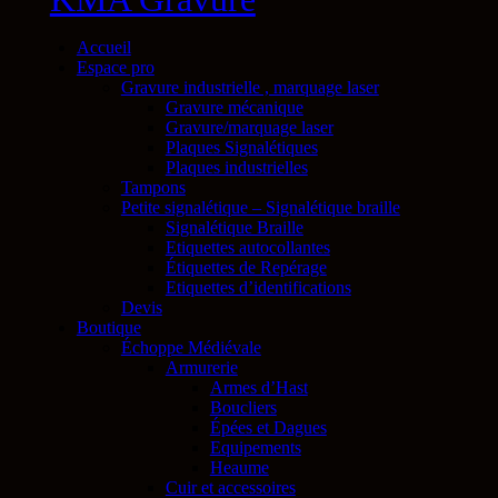
Accueil
Espace pro
Gravure industrielle , marquage laser
Gravure mécanique
Gravure/marquage laser
Plaques Signalétiques
Plaques industrielles
Tampons
Petite signalétique – Signalétique braille
Signalétique Braille
Etiquettes autocollantes
Étiquettes de Repérage
Etiquettes d’identifications
Devis
Boutique
Échoppe Médiévale
Armurerie
Armes d’Hast
Boucliers
Épées et Dagues
Equipements
Heaume
Cuir et accessoires