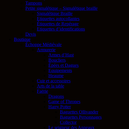
Tampons
Petite signalétique – Signalétique braille
Signalétique Braille
Etiquettes autocollantes
Étiquettes de Repérage
Etiquettes d’identifications
Devis
Boutique
Échoppe Médiévale
Armurerie
Armes d’Hast
Boucliers
Épées et Dagues
Equipements
Heaume
Cuir et accessoires
Arts de la table
Faërie
Dragons
Game of Thrones
Harry Potter
Baguettes Ollivander
Baguettes Personnages
Collector
Le seigneur des Anneaux