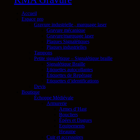
Accueil
Espace pro
Gravure industrielle , marquage laser
Gravure mécanique
Gravure/marquage laser
Plaques Signalétiques
Plaques industrielles
Tampons
Petite signalétique – Signalétique braille
Signalétique Braille
Etiquettes autocollantes
Étiquettes de Repérage
Etiquettes d’identifications
Devis
Boutique
Échoppe Médiévale
Armurerie
Armes d’Hast
Boucliers
Épées et Dagues
Equipements
Heaume
Cuir et accessoires