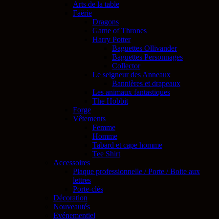
Arts de la table
Faërie
Dragons
Game of Thrones
Harry Potter
Baguettes Ollivander
Baguettes Personnages
Collector
Le seigneur des Anneaux
Bannières et drapeaux
Les animaux fantastiques
The Hobbit
Forge
Vêtements
Femme
Homme
Tabard et cape homme
Tee Shirt
Accessoires
Plaque professionnelle / Porte / Boite aux
lettres
Porte-clés
Décoration
Nouveautés
Evénementiel