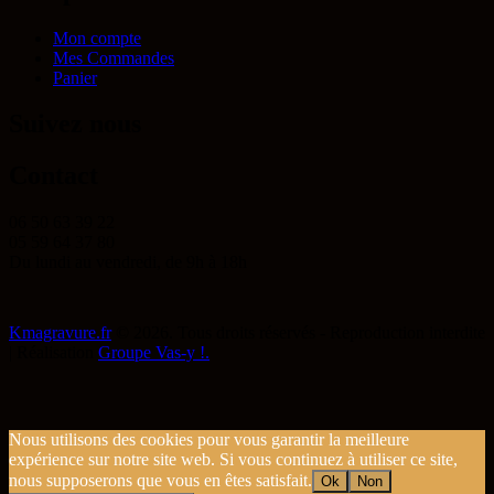
Mon compte
Mes Commandes
Panier
Suivez nous
Contact
06 50 63 39 22
05 59 64 37 80
Du lundi au vendredi, de 9h à 18h
Kmagravure.fr
© 2026. Tous droits réservés - Reproduction interdite
| Réalisation
Groupe Vas-y !.
Nous utilisons des cookies pour vous garantir la meilleure
expérience sur notre site web. Si vous continuez à utiliser ce site,
nous supposerons que vous en êtes satisfait.
Ok
Non