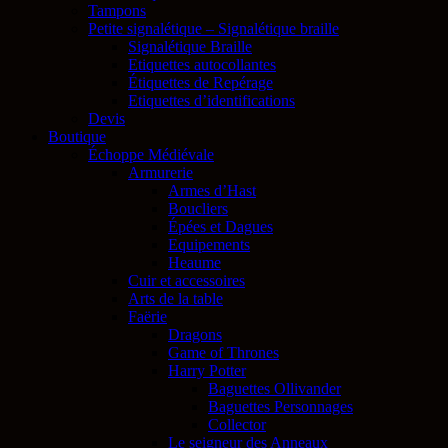
Tampons
Petite signalétique – Signalétique braille
Signalétique Braille
Etiquettes autocollantes
Étiquettes de Repérage
Etiquettes d’identifications
Devis
Boutique
Échoppe Médiévale
Armurerie
Armes d’Hast
Boucliers
Épées et Dagues
Equipements
Heaume
Cuir et accessoires
Arts de la table
Faërie
Dragons
Game of Thrones
Harry Potter
Baguettes Ollivander
Baguettes Personnages
Collector
Le seigneur des Anneaux