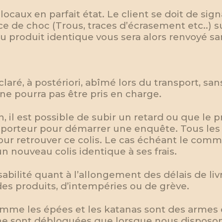
ocaux en parfait état. Le client se doit de sig
ce de choc (Trous, traces d’écrasement etc..) su
u produit identique vous sera alors renvoyé san
aré, à postériori, abîmé lors du transport, san
 ne pourra pas être pris en charge.
il est possible de subir un retard ou que le p
sporteur pour démarrer une enquête. Tous les e
ur retrouver ce colis. Le cas échéant le com
un nouveau colis identique à ses frais.
bilité quant à l’allongement des délais de livr
s produits, d’intempéries ou de grève.
comme les épées et les katanas sont des armes 
 sont débloquées que lorsque nous disposon