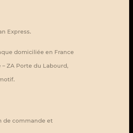
can Express.
anque domiciliée en France
e – ZA Porte du Labourd,
otif.
bon de commande et