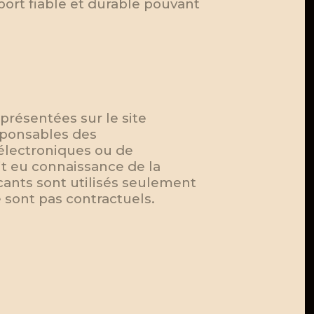
ort fiable et durable pouvant
 présentées sur le site
sponsables des
électroniques ou de
it eu connaissance de la
cants sont utilisés seulement
e sont pas contractuels.