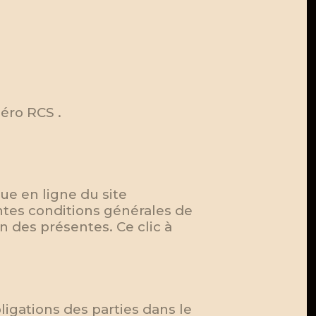
éro RCS .
ue en ligne du site
ntes conditions générales de
 des présentes. Ce clic à
ligations des parties dans le