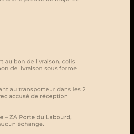
 au bon de livraison, colis
on de livraison sous forme
nt au transporteur dans les 2
vec accusé de réception
e – ZA Porte du Labourd,
 aucun échange.