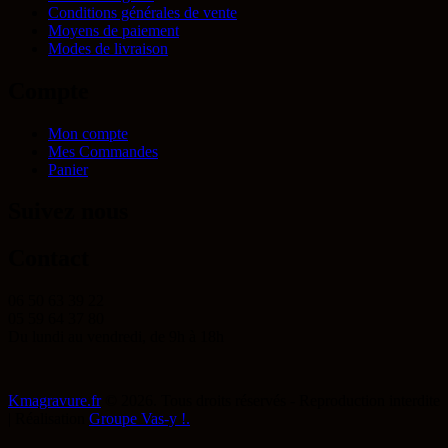
Conditions générales de vente
Moyens de paiement
Modes de livraison
Compte
Mon compte
Mes Commandes
Panier
Suivez nous
Contact
06 50 63 39 22
05 59 64 37 80
Du lundi au vendredi, de 9h à 18h
Kmagravure.fr
© 2026. Tous droits réservés - Reproduction interdite
| Réalisation
Groupe Vas-y !.