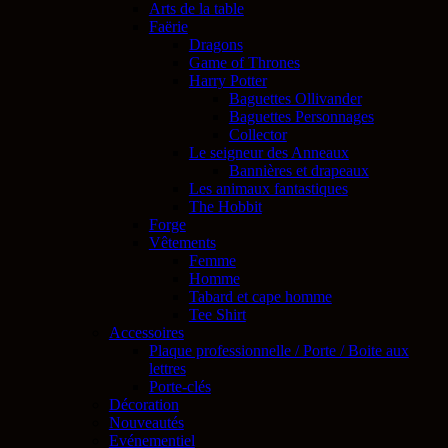
Arts de la table
Faërie
Dragons
Game of Thrones
Harry Potter
Baguettes Ollivander
Baguettes Personnages
Collector
Le seigneur des Anneaux
Bannières et drapeaux
Les animaux fantastiques
The Hobbit
Forge
Vêtements
Femme
Homme
Tabard et cape homme
Tee Shirt
Accessoires
Plaque professionnelle / Porte / Boite aux
lettres
Porte-clés
Décoration
Nouveautés
Evénementiel