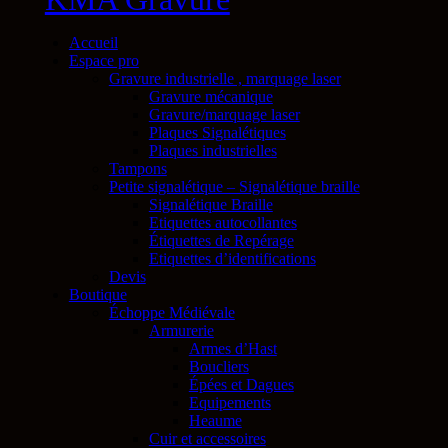
Accueil
Espace pro
Gravure industrielle , marquage laser
Gravure mécanique
Gravure/marquage laser
Plaques Signalétiques
Plaques industrielles
Tampons
Petite signalétique – Signalétique braille
Signalétique Braille
Etiquettes autocollantes
Étiquettes de Repérage
Etiquettes d’identifications
Devis
Boutique
Échoppe Médiévale
Armurerie
Armes d’Hast
Boucliers
Épées et Dagues
Equipements
Heaume
Cuir et accessoires