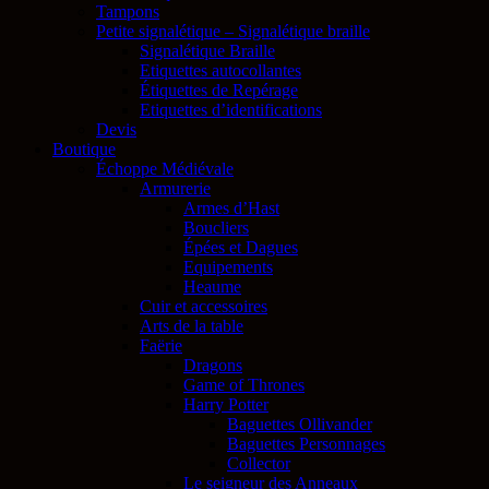
Tampons
Petite signalétique – Signalétique braille
Signalétique Braille
Etiquettes autocollantes
Étiquettes de Repérage
Etiquettes d’identifications
Devis
Boutique
Échoppe Médiévale
Armurerie
Armes d’Hast
Boucliers
Épées et Dagues
Equipements
Heaume
Cuir et accessoires
Arts de la table
Faërie
Dragons
Game of Thrones
Harry Potter
Baguettes Ollivander
Baguettes Personnages
Collector
Le seigneur des Anneaux