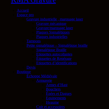
Accueil
Espace pro
Gravure industrielle , marquage laser
Gravure mécanique
Gravure/marquage laser
Plaques Signalétiques
Plaques industrielles
Tampons
Petite signalétique – Signalétique braille
Signalétique Braille
Etiquettes autocollantes
Étiquettes de Repérage
Etiquettes d’identifications
Devis
Boutique
Échoppe Médiévale
Armurerie
Armes d’Hast
Boucliers
Épées et Dagues
Equipements
Heaume
Cuir et accessoires