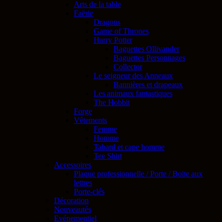
Arts de la table
Faërie
Dragons
Game of Thrones
Harry Potter
Baguettes Ollivander
Baguettes Personnages
Collector
Le seigneur des Anneaux
Bannières et drapeaux
Les animaux fantastiques
The Hobbit
Forge
Vêtements
Femme
Homme
Tabard et cape homme
Tee Shirt
Accessoires
Plaque professionnelle / Porte / Boite aux
lettres
Porte-clés
Décoration
Nouveautés
Evénementiel