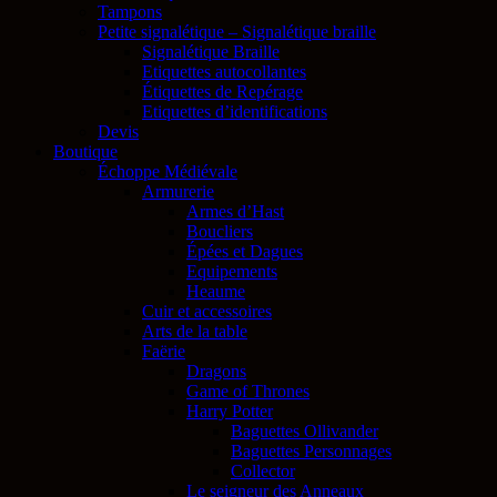
Tampons
Petite signalétique – Signalétique braille
Signalétique Braille
Etiquettes autocollantes
Étiquettes de Repérage
Etiquettes d’identifications
Devis
Boutique
Échoppe Médiévale
Armurerie
Armes d’Hast
Boucliers
Épées et Dagues
Equipements
Heaume
Cuir et accessoires
Arts de la table
Faërie
Dragons
Game of Thrones
Harry Potter
Baguettes Ollivander
Baguettes Personnages
Collector
Le seigneur des Anneaux