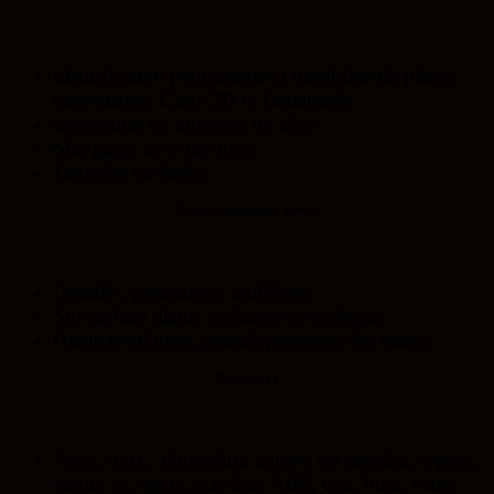
Identification permanente et traçabilité de pièces,
code-barres, Code 2D et Datamatrix
Inscription de numéros de série
Marquage de votre logo
Données variables
Solution marquage laser :
Durable, permanent, indélébile
Sur surface plane, en forme cylindrique
Haute résolution, grande précision des tracés
Matériaux :
Acier, inox, aluminium naturel ou anodisé, argent,
laiton, or, titane, acrylate, ABS, cuir, bois, verre,