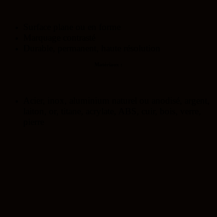
Surface plane ou en forme
Marquage contrasté
Durable, permanent, haute résolution
Matériaux :
Acier, inox, aluminium naturel ou anodisé, argent,
laiton, or, titane, acrylate, ABS, cuir, bois, verre,
pierre