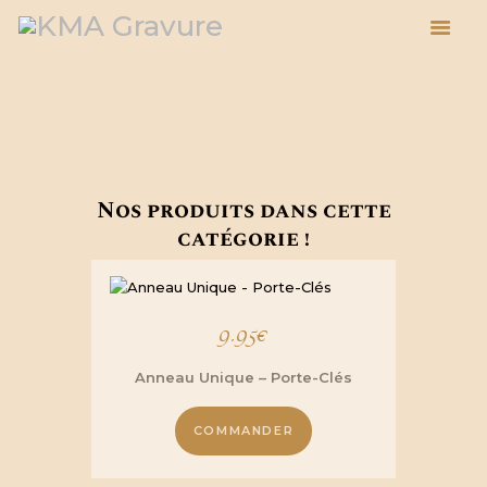
The Hobbit
ACCUEIL
ESPACE PRO
BOUTIQUE
Nos produits dans cette
À PROPOS
catégorie !
ACTUALITÉS
BLOG
PANIER
9.95
€
Anneau Unique – Porte-Clés
COMMANDER