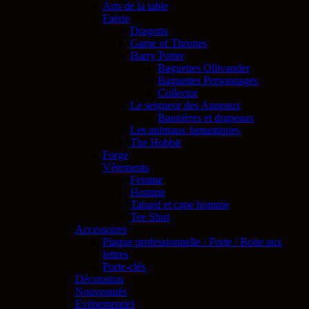
Arts de la table
Faërie
Dragons
Game of Thrones
Harry Potter
Baguettes Ollivander
Baguettes Personnages
Collector
Le seigneur des Anneaux
Bannières et drapeaux
Les animaux fantastiques
The Hobbit
Forge
Vêtements
Femme
Homme
Tabard et cape homme
Tee Shirt
Accessoires
Plaque professionnelle / Porte / Boite aux
lettres
Porte-clés
Décoration
Nouveautés
Evénementiel