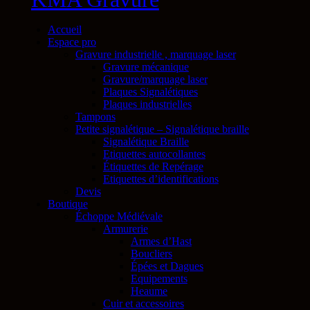
Accueil
Espace pro
Gravure industrielle , marquage laser
Gravure mécanique
Gravure/marquage laser
Plaques Signalétiques
Plaques industrielles
Tampons
Petite signalétique – Signalétique braille
Signalétique Braille
Etiquettes autocollantes
Étiquettes de Repérage
Etiquettes d’identifications
Devis
Boutique
Échoppe Médiévale
Armurerie
Armes d’Hast
Boucliers
Épées et Dagues
Equipements
Heaume
Cuir et accessoires