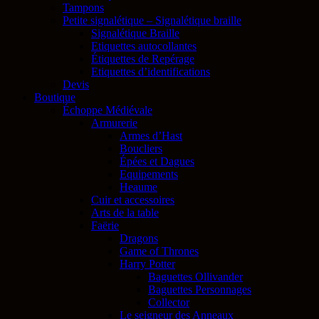
Tampons
Petite signalétique – Signalétique braille
Signalétique Braille
Etiquettes autocollantes
Étiquettes de Repérage
Etiquettes d’identifications
Devis
Boutique
Échoppe Médiévale
Armurerie
Armes d’Hast
Boucliers
Épées et Dagues
Equipements
Heaume
Cuir et accessoires
Arts de la table
Faërie
Dragons
Game of Thrones
Harry Potter
Baguettes Ollivander
Baguettes Personnages
Collector
Le seigneur des Anneaux