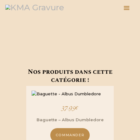
Baguettes
Ollivander
ACCUEIL
ESPACE PRO
BOUTIQUE
À PROPOS
Nos produits dans cette
ACTUALITÉS
catégorie !
BLOG
PANIER
37.95
€
Baguette – Albus Dumbledore
COMMANDER