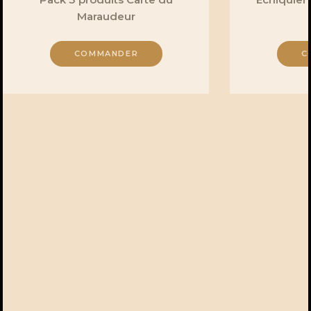
Maraudeur
COMMANDER
C