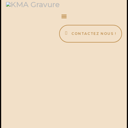
ACCUEIL
ESPACE PRO
BOUTIQUE
CONTACTEZ NOUS !
À PROPOS
ACTUALITÉS
BLOG
PANIER
Epée Scimitar
Orc (Uruk-Hai)