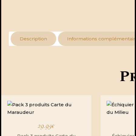
Description
Informations complémentair
Pr
29.95
€
Pack 3 produits Carte du
Échiquier 