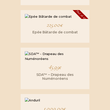
Out of stock
225.00
€
Epée Bâtarde de combat
45.95
€
SDA™ – Drapeau des
Numénoréens
1,009.00
€