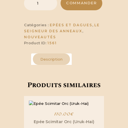
de
COMMANDER
Anduril-
Version
United
Catégories :
,
EPÉES ET DAGUES
LE
,
SEIGNEUR DES ANNEAUX
NOUVEAUTÉS
Product ID:
1561
Description
Produits similaires
110.00
€
Epée Scimitar Orc (Uruk-Hai)