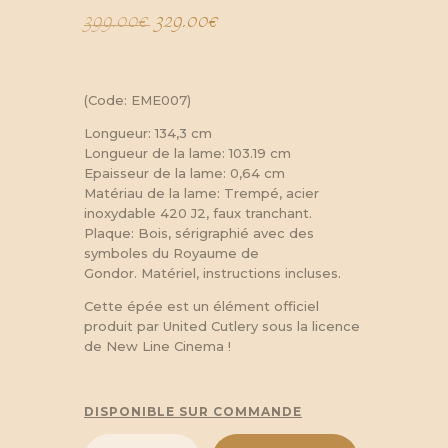
399.00
€
Le
329.00
€
Le
prix
prix
initial
actuel
(Code: EME007)
était :
est :
Longueur: 134,3 cm
Longueur de la lame: 103.19 cm
399.00€.
329.00€.
Epaisseur de la lame: 0,64 cm
Matériau de la lame: Trempé, acier
inoxydable 420 J2, faux tranchant.
Plaque: Bois, sérigraphié avec des
symboles du Royaume de
Gondor.
Matériel, instructions incluses.
Cette épée est un élément officiel
produit par United Cutlery sous la licence
de New Line Cinema !
DISPONIBLE SUR COMMANDE
quantité