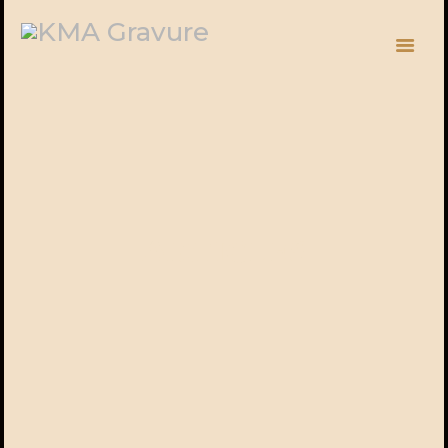
ACCUEIL
ESPACE PRO
BOUTIQUE
À PROPOS
ACTUALITÉS
Articles
BLOG
PANIER