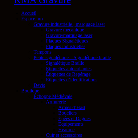
Accueil
Espace pro
Gravure industrielle , marquage laser
Gravure mécanique
Gravure/marquage laser
Plaques Signalétiques
Plaques industrielles
Tampons
Petite signalétique – Signalétique braille
Signalétique Braille
Etiquettes autocollantes
Étiquettes de Repérage
Etiquettes d’identifications
Devis
Boutique
Échoppe Médiévale
Armurerie
Armes d’Hast
Boucliers
Épées et Dagues
Equipements
Heaume
Cuir et accessoires