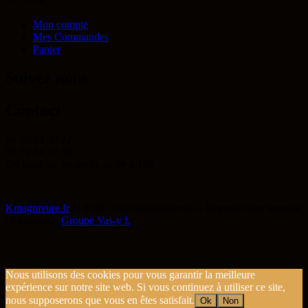
Mon compte
Mes Commandes
Panier
Suivez nous
Contact
06 50 63 39 22
05 59 64 37 80
Du lundi au vendredi, de 9h à 18h
Kmagravure.fr
© 2026. Tous droits réservés - Reproduction interdite
| Réalisation
Groupe Vas-y !.
Nous utilisons des cookies pour vous garantir la meilleure
expérience sur notre site web. Si vous continuez à utiliser ce site,
nous supposerons que vous en êtes satisfait.
Ok
Non