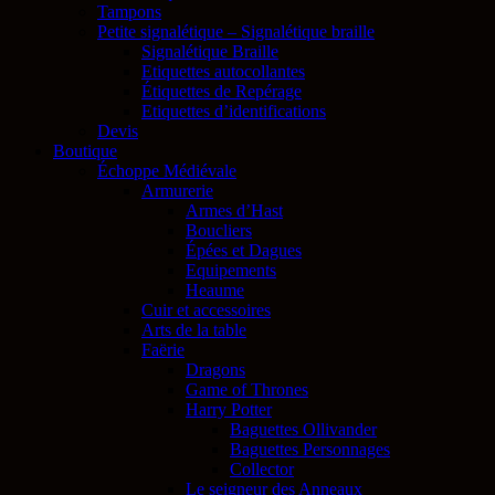
Tampons
Petite signalétique – Signalétique braille
Signalétique Braille
Etiquettes autocollantes
Étiquettes de Repérage
Etiquettes d’identifications
Devis
Boutique
Échoppe Médiévale
Armurerie
Armes d’Hast
Boucliers
Épées et Dagues
Equipements
Heaume
Cuir et accessoires
Arts de la table
Faërie
Dragons
Game of Thrones
Harry Potter
Baguettes Ollivander
Baguettes Personnages
Collector
Le seigneur des Anneaux