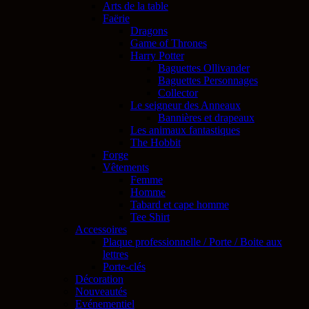
Arts de la table
Faërie
Dragons
Game of Thrones
Harry Potter
Baguettes Ollivander
Baguettes Personnages
Collector
Le seigneur des Anneaux
Bannières et drapeaux
Les animaux fantastiques
The Hobbit
Forge
Vêtements
Femme
Homme
Tabard et cape homme
Tee Shirt
Accessoires
Plaque professionnelle / Porte / Boite aux
lettres
Porte-clés
Décoration
Nouveautés
Evénementiel