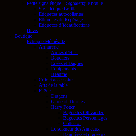
Petite signalétique – Signalétique braille
Signalétique Braille
Etiquettes autocollantes
Étiquettes de Repérage
Etiquettes d’identifications
Devis
Boutique
Échoppe Médiévale
Armurerie
Armes d’Hast
Boucliers
Épées et Dagues
Equipements
Heaume
Cuir et accessoires
Arts de la table
Faërie
Dragons
Game of Thrones
Harry Potter
Baguettes Ollivander
Baguettes Personnages
Collector
Le seigneur des Anneaux
Bannières et drapeaux