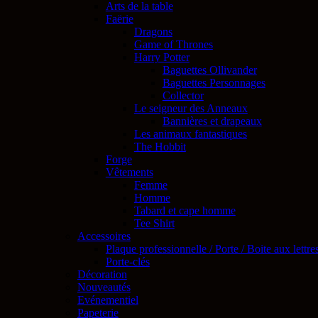
Arts de la table
Faërie
Dragons
Game of Thrones
Harry Potter
Baguettes Ollivander
Baguettes Personnages
Collector
Le seigneur des Anneaux
Bannières et drapeaux
Les animaux fantastiques
The Hobbit
Forge
Vêtements
Femme
Homme
Tabard et cape homme
Tee Shirt
Accessoires
Plaque professionnelle / Porte / Boite aux lettre
Porte-clés
Décoration
Nouveautés
Evénementiel
Papeterie