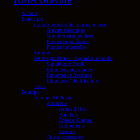
Accueil
Espace pro
Gravure industrielle , marquage laser
Gravure mécanique
Gravure/marquage laser
Plaques Signalétiques
Plaques industrielles
Tampons
Petite signalétique – Signalétique braille
Signalétique Braille
Etiquettes autocollantes
Étiquettes de Repérage
Etiquettes d’identifications
Devis
Boutique
Échoppe Médiévale
Armurerie
Armes d’Hast
Boucliers
Épées et Dagues
Equipements
Heaume
Cuir et accessoires