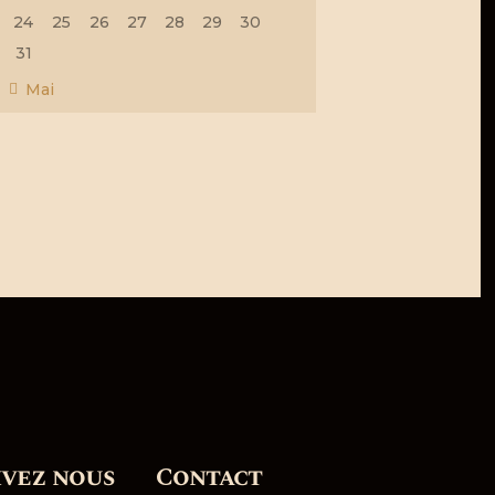
24
25
26
27
28
29
30
31
« Mai
ivez nous
Contact