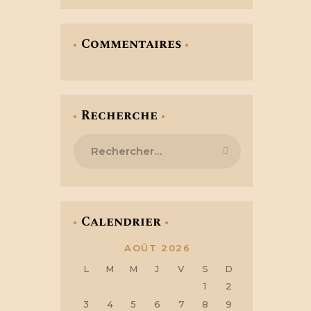
Commentaires
Recherche
Rechercher :
Calendrier
AOÛT 2026
L
M
M
J
V
S
D
1
2
3
4
5
6
7
8
9