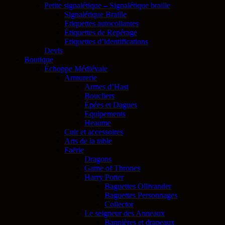
Petite signalétique – Signalétique braille
Signalétique Braille
Etiquettes autocollantes
Étiquettes de Repérage
Etiquettes d’identifications
Devis
Boutique
Échoppe Médiévale
Armurerie
Armes d’Hast
Boucliers
Épées et Dagues
Equipements
Heaume
Cuir et accessoires
Arts de la table
Faërie
Dragons
Game of Thrones
Harry Potter
Baguettes Ollivander
Baguettes Personnages
Collector
Le seigneur des Anneaux
Bannières et drapeaux