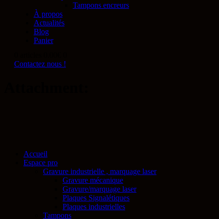
Tampons encreurs
À propos
Actualités
Blog
Panier
0 articles
0.00€
0
Contactez nous !
Attachment:
Accueil
Espace pro
Gravure industrielle , marquage laser
Gravure mécanique
Gravure/marquage laser
Plaques Signalétiques
Plaques industrielles
Tampons