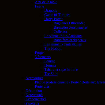
Arts de la table
Faërie
Dragons
Game of Thrones
Harry Potter
Baguettes Ollivander
Baguettes Personnages
Collector
Le seigneur des Anneaux
Bannières et drapeaux
Les animaux fantastiques
The Hobbit
Forge
Vêtements
Femme
Homme
Tabard et cape homme
Tee Shirt
Accessoires
Plaque professionnelle / Porte / Boite aux lettre
Porte-clés
Décoration
Nouveautés
Evénementiel
Papeterie