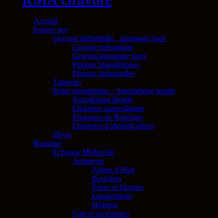
Accueil
Espace pro
Gravure industrielle , marquage laser
Gravure mécanique
Gravure/marquage laser
Plaques Signalétiques
Plaques industrielles
Tampons
Petite signalétique – Signalétique braille
Signalétique Braille
Etiquettes autocollantes
Étiquettes de Repérage
Etiquettes d’identifications
Devis
Boutique
Échoppe Médiévale
Armurerie
Armes d’Hast
Boucliers
Épées et Dagues
Equipements
Heaume
Cuir et accessoires