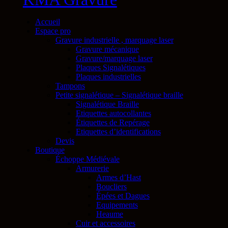
Accueil
Espace pro
Gravure industrielle , marquage laser
Gravure mécanique
Gravure/marquage laser
Plaques Signalétiques
Plaques industrielles
Tampons
Petite signalétique – Signalétique braille
Signalétique Braille
Etiquettes autocollantes
Étiquettes de Repérage
Etiquettes d’identifications
Devis
Boutique
Échoppe Médiévale
Armurerie
Armes d’Hast
Boucliers
Épées et Dagues
Equipements
Heaume
Cuir et accessoires