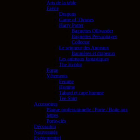
Arts de la table
Faërie
Dragons
Game of Thrones
Harry Potter
Baguettes Ollivander
Baguettes Personnages
Collector
Le seigneur des Anneaux
Bannières et drapeaux
Les animaux fantastiques
The Hobbit
Forge
Vêtements
Femme
Homme
Tabard et cape homme
Tee Shirt
Accessoires
Plaque professionnelle / Porte / Boite aux
lettres
Porte-clés
Décoration
Nouveautés
Evénementiel