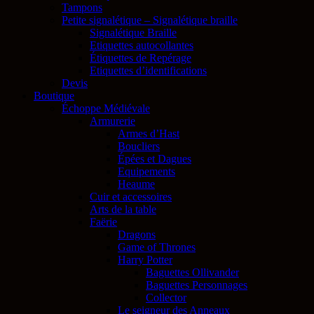
Tampons
Petite signalétique – Signalétique braille
Signalétique Braille
Etiquettes autocollantes
Étiquettes de Repérage
Etiquettes d’identifications
Devis
Boutique
Échoppe Médiévale
Armurerie
Armes d’Hast
Boucliers
Épées et Dagues
Equipements
Heaume
Cuir et accessoires
Arts de la table
Faërie
Dragons
Game of Thrones
Harry Potter
Baguettes Ollivander
Baguettes Personnages
Collector
Le seigneur des Anneaux