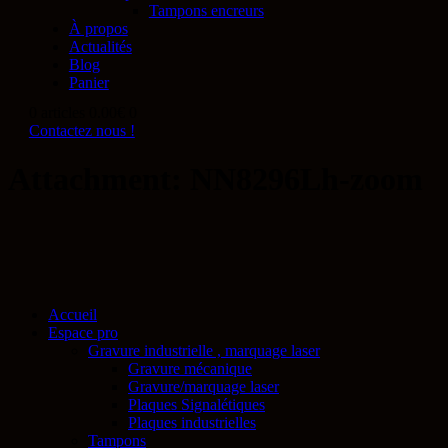
Tampons encreurs
À propos
Actualités
Blog
Panier
0 articles
0.00€
0
Contactez nous !
Attachment: NN8296Lh-zoom
Accueil
Espace pro
Gravure industrielle , marquage laser
Gravure mécanique
Gravure/marquage laser
Plaques Signalétiques
Plaques industrielles
Tampons