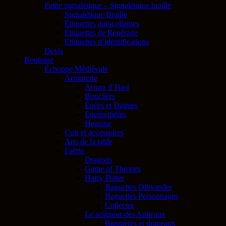
Petite signalétique – Signalétique braille
Signalétique Braille
Etiquettes autocollantes
Étiquettes de Repérage
Etiquettes d’identifications
Devis
Boutique
Échoppe Médiévale
Armurerie
Armes d’Hast
Boucliers
Épées et Dagues
Equipements
Heaume
Cuir et accessoires
Arts de la table
Faërie
Dragons
Game of Thrones
Harry Potter
Baguettes Ollivander
Baguettes Personnages
Collector
Le seigneur des Anneaux
Bannières et drapeaux