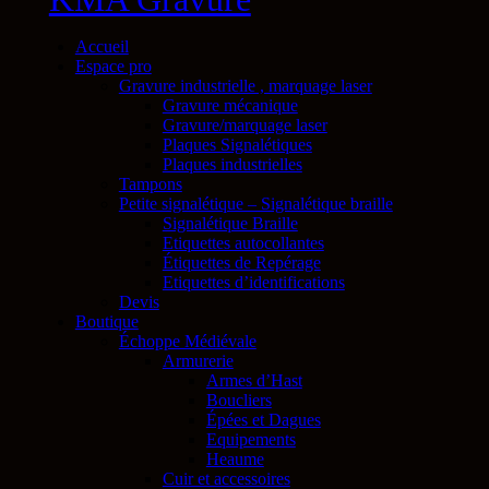
Accueil
Espace pro
Gravure industrielle , marquage laser
Gravure mécanique
Gravure/marquage laser
Plaques Signalétiques
Plaques industrielles
Tampons
Petite signalétique – Signalétique braille
Signalétique Braille
Etiquettes autocollantes
Étiquettes de Repérage
Etiquettes d’identifications
Devis
Boutique
Échoppe Médiévale
Armurerie
Armes d’Hast
Boucliers
Épées et Dagues
Equipements
Heaume
Cuir et accessoires