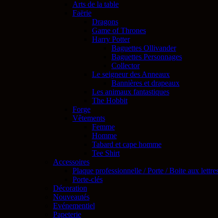
Arts de la table
Faërie
Dragons
Game of Thrones
Harry Potter
Baguettes Ollivander
Baguettes Personnages
Collector
Le seigneur des Anneaux
Bannières et drapeaux
Les animaux fantastiques
The Hobbit
Forge
Vêtements
Femme
Homme
Tabard et cape homme
Tee Shirt
Accessoires
Plaque professionnelle / Porte / Boite aux lettre
Porte-clés
Décoration
Nouveautés
Evénementiel
Papeterie