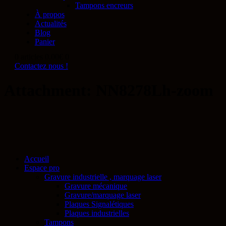
Tampons encreurs
À propos
Actualités
Blog
Panier
0 articles
0.00€
0
Contactez nous !
Attachment: NN8278Lh-zoom
Accueil
Espace pro
Gravure industrielle , marquage laser
Gravure mécanique
Gravure/marquage laser
Plaques Signalétiques
Plaques industrielles
Tampons