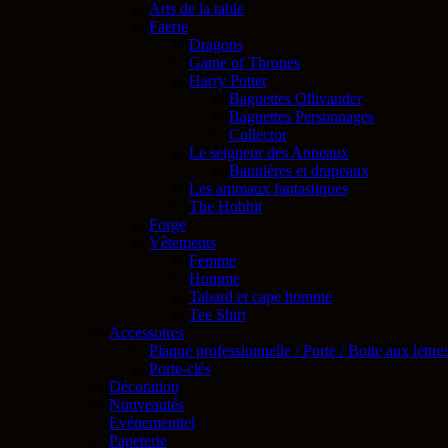
Arts de la table
Faërie
Dragons
Game of Thrones
Harry Potter
Baguettes Ollivander
Baguettes Personnages
Collector
Le seigneur des Anneaux
Bannières et drapeaux
Les animaux fantastiques
The Hobbit
Forge
Vêtements
Femme
Homme
Tabard et cape homme
Tee Shirt
Accessoires
Plaque professionnelle / Porte / Boite aux lettre
Porte-clés
Décoration
Nouveautés
Evénementiel
Papeterie