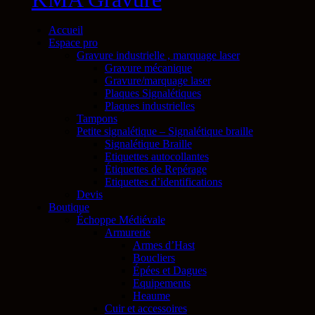
Accueil
Espace pro
Gravure industrielle , marquage laser
Gravure mécanique
Gravure/marquage laser
Plaques Signalétiques
Plaques industrielles
Tampons
Petite signalétique – Signalétique braille
Signalétique Braille
Etiquettes autocollantes
Étiquettes de Repérage
Etiquettes d’identifications
Devis
Boutique
Échoppe Médiévale
Armurerie
Armes d’Hast
Boucliers
Épées et Dagues
Equipements
Heaume
Cuir et accessoires