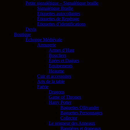
Petite signalétique – Signalétique braille
Signalétique Braille
Etiquettes autocollantes
Étiquettes de Repérage
Etiquettes d’identifications
Devis
Boutique
Échoppe Médiévale
Armurerie
Armes d’Hast
Boucliers
Épées et Dagues
Equipements
Heaume
Cuir et accessoires
Arts de la table
Faërie
Dragons
Game of Thrones
Harry Potter
Baguettes Ollivander
Baguettes Personnages
Collector
Le seigneur des Anneaux
Bannières et drapeaux