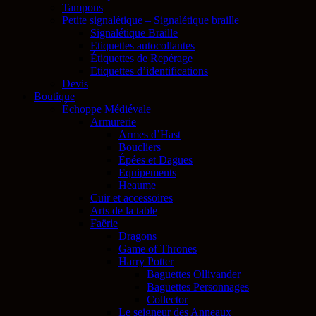
Tampons
Petite signalétique – Signalétique braille
Signalétique Braille
Etiquettes autocollantes
Étiquettes de Repérage
Etiquettes d’identifications
Devis
Boutique
Échoppe Médiévale
Armurerie
Armes d’Hast
Boucliers
Épées et Dagues
Equipements
Heaume
Cuir et accessoires
Arts de la table
Faërie
Dragons
Game of Thrones
Harry Potter
Baguettes Ollivander
Baguettes Personnages
Collector
Le seigneur des Anneaux