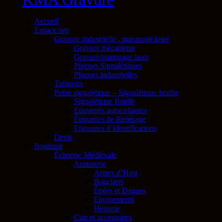
Accueil
Espace pro
Gravure industrielle , marquage laser
Gravure mécanique
Gravure/marquage laser
Plaques Signalétiques
Plaques industrielles
Tampons
Petite signalétique – Signalétique braille
Signalétique Braille
Etiquettes autocollantes
Étiquettes de Repérage
Etiquettes d’identifications
Devis
Boutique
Échoppe Médiévale
Armurerie
Armes d’Hast
Boucliers
Épées et Dagues
Equipements
Heaume
Cuir et accessoires