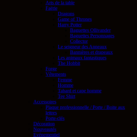
Arts de la table
Faërie
Dragons
Game of Thrones
Harry Potter
Baguettes Ollivander
Baguettes Personnages
Collector
Le seigneur des Anneaux
Bannières et drapeaux
Les animaux fantastiques
The Hobbit
Forge
Vêtements
Femme
Homme
Tabard et cape homme
Tee Shirt
Accessoires
Plaque professionnelle / Porte / Boite aux
lettres
Porte-clés
Décoration
Nouveautés
Evénementiel