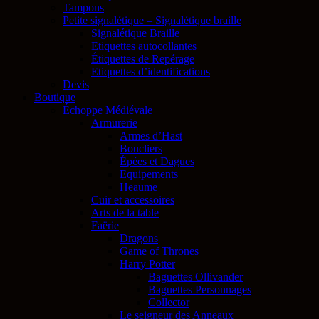
Tampons
Petite signalétique – Signalétique braille
Signalétique Braille
Etiquettes autocollantes
Étiquettes de Repérage
Etiquettes d’identifications
Devis
Boutique
Échoppe Médiévale
Armurerie
Armes d’Hast
Boucliers
Épées et Dagues
Equipements
Heaume
Cuir et accessoires
Arts de la table
Faërie
Dragons
Game of Thrones
Harry Potter
Baguettes Ollivander
Baguettes Personnages
Collector
Le seigneur des Anneaux