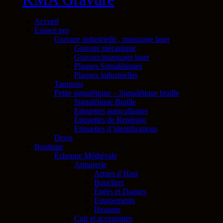
Accueil
Espace pro
Gravure industrielle , marquage laser
Gravure mécanique
Gravure/marquage laser
Plaques Signalétiques
Plaques industrielles
Tampons
Petite signalétique – Signalétique braille
Signalétique Braille
Etiquettes autocollantes
Étiquettes de Repérage
Etiquettes d’identifications
Devis
Boutique
Échoppe Médiévale
Armurerie
Armes d’Hast
Boucliers
Épées et Dagues
Equipements
Heaume
Cuir et accessoires