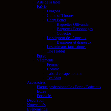
Arts de la table
Faërie
Dragons
Game of Thrones
Harry Potter
Baguettes Ollivander
Baguettes Personnages
Collector
Le seigneur des Anneaux
Bannières et drapeaux
Les animaux fantastiques
The Hobbit
Forge
Vêtements
Femme
Homme
Tabard et cape homme
Tee Shirt
Accessoires
Plaque professionnelle / Porte / Boite aux
lettres
Porte-clés
Décoration
Nouveautés
Evénementiel