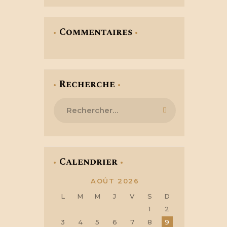
Commentaires
Recherche
Rechercher :
Calendrier
AOÛT 2026
L
M
M
J
V
S
D
1
2
3
4
5
6
7
8
9