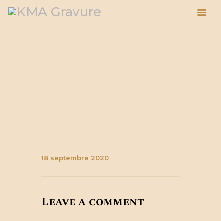
Attachment:
pack-maraudeur-
ACCUEIL
zoom
ESPACE PRO
BOUTIQUE
À PROPOS
ACTUALITÉS
BLOG
PANIER
18 septembre 2020
Leave a comment