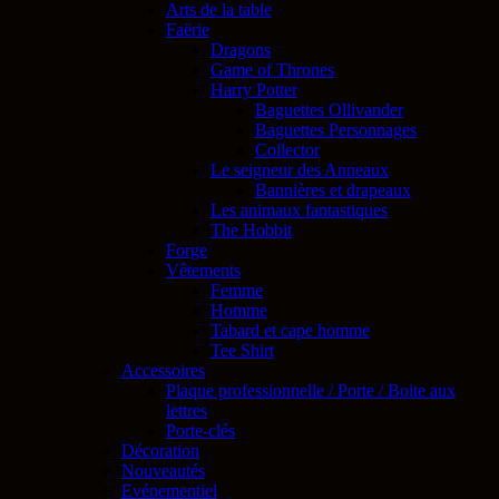
Arts de la table
Faërie
Dragons
Game of Thrones
Harry Potter
Baguettes Ollivander
Baguettes Personnages
Collector
Le seigneur des Anneaux
Bannières et drapeaux
Les animaux fantastiques
The Hobbit
Forge
Vêtements
Femme
Homme
Tabard et cape homme
Tee Shirt
Accessoires
Plaque professionnelle / Porte / Boite aux
lettres
Porte-clés
Décoration
Nouveautés
Evénementiel