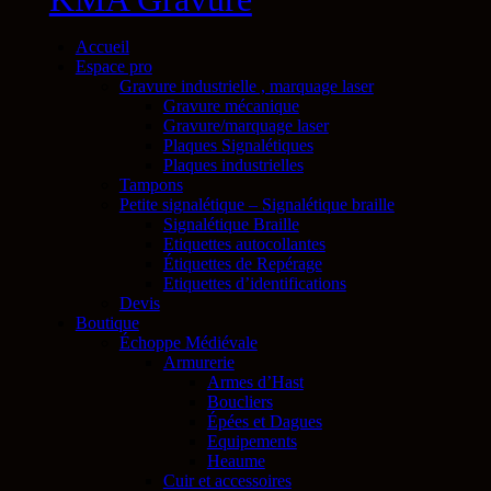
Accueil
Espace pro
Gravure industrielle , marquage laser
Gravure mécanique
Gravure/marquage laser
Plaques Signalétiques
Plaques industrielles
Tampons
Petite signalétique – Signalétique braille
Signalétique Braille
Etiquettes autocollantes
Étiquettes de Repérage
Etiquettes d’identifications
Devis
Boutique
Échoppe Médiévale
Armurerie
Armes d’Hast
Boucliers
Épées et Dagues
Equipements
Heaume
Cuir et accessoires