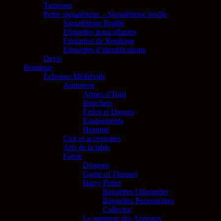
Tampons
Petite signalétique – Signalétique braille
Signalétique Braille
Etiquettes autocollantes
Étiquettes de Repérage
Etiquettes d’identifications
Devis
Boutique
Échoppe Médiévale
Armurerie
Armes d’Hast
Boucliers
Épées et Dagues
Equipements
Heaume
Cuir et accessoires
Arts de la table
Faërie
Dragons
Game of Thrones
Harry Potter
Baguettes Ollivander
Baguettes Personnages
Collector
Le seigneur des Anneaux