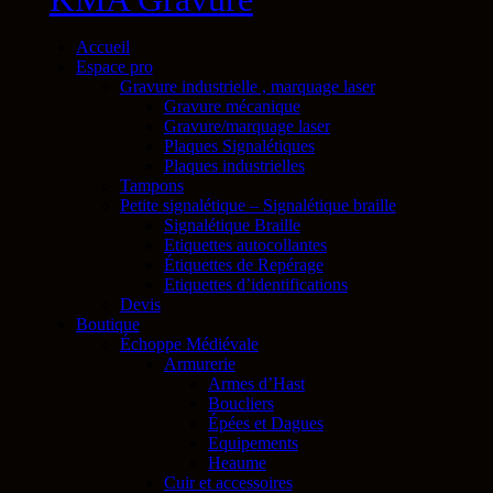
Accueil
Espace pro
Gravure industrielle , marquage laser
Gravure mécanique
Gravure/marquage laser
Plaques Signalétiques
Plaques industrielles
Tampons
Petite signalétique – Signalétique braille
Signalétique Braille
Etiquettes autocollantes
Étiquettes de Repérage
Etiquettes d’identifications
Devis
Boutique
Échoppe Médiévale
Armurerie
Armes d’Hast
Boucliers
Épées et Dagues
Equipements
Heaume
Cuir et accessoires