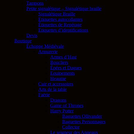
Tampons
Petite signalétique – Signalétique braille
Signalétique Braille
Etiquettes autocollantes
Étiquettes de Repérage
Etiquettes d’identifications
Devis
Boutique
Échoppe Médiévale
Armurerie
Armes d’Hast
Boucliers
Épées et Dagues
Equipements
Heaume
Cuir et accessoires
Arts de la table
Faërie
Dragons
Game of Thrones
Harry Potter
Baguettes Ollivander
Baguettes Personnages
Collector
Le seigneur des Anneaux