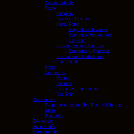
Arts de la table
Faërie
Dragons
Game of Thrones
Harry Potter
Baguettes Ollivander
Baguettes Personnages
Collector
Le seigneur des Anneaux
Bannières et drapeaux
Les animaux fantastiques
The Hobbit
Forge
Vêtements
Femme
Homme
Tabard et cape homme
Tee Shirt
Accessoires
Plaque professionnelle / Porte / Boite aux
lettres
Porte-clés
Décoration
Nouveautés
Evénementiel