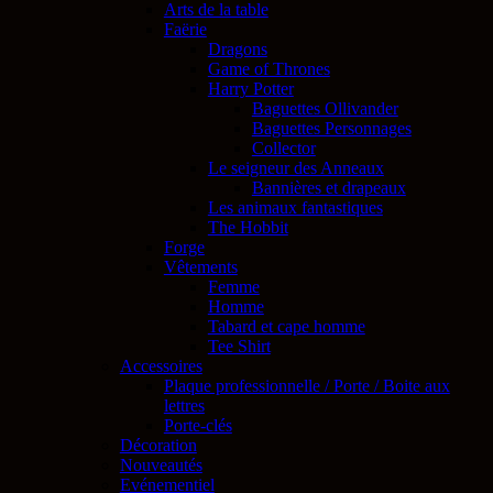
Arts de la table
Faërie
Dragons
Game of Thrones
Harry Potter
Baguettes Ollivander
Baguettes Personnages
Collector
Le seigneur des Anneaux
Bannières et drapeaux
Les animaux fantastiques
The Hobbit
Forge
Vêtements
Femme
Homme
Tabard et cape homme
Tee Shirt
Accessoires
Plaque professionnelle / Porte / Boite aux
lettres
Porte-clés
Décoration
Nouveautés
Evénementiel