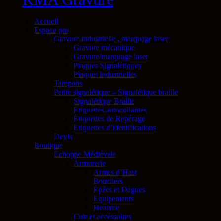
Accueil
Espace pro
Gravure industrielle , marquage laser
Gravure mécanique
Gravure/marquage laser
Plaques Signalétiques
Plaques industrielles
Tampons
Petite signalétique – Signalétique braille
Signalétique Braille
Etiquettes autocollantes
Étiquettes de Repérage
Etiquettes d’identifications
Devis
Boutique
Échoppe Médiévale
Armurerie
Armes d’Hast
Boucliers
Épées et Dagues
Equipements
Heaume
Cuir et accessoires