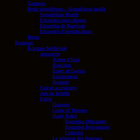
Tampons
Petite signalétique – Signalétique braille
Signalétique Braille
Etiquettes autocollantes
Étiquettes de Repérage
Etiquettes d’identifications
Devis
Boutique
Échoppe Médiévale
Armurerie
Armes d’Hast
Boucliers
Épées et Dagues
Equipements
Heaume
Cuir et accessoires
Arts de la table
Faërie
Dragons
Game of Thrones
Harry Potter
Baguettes Ollivander
Baguettes Personnages
Collector
Le seigneur des Anneaux