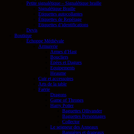
Petite signalétique – Signalétique braille
Signalétique Braille
Etiquettes autocollantes
Étiquettes de Repérage
Etiquettes d’identifications
Devis
Boutique
Échoppe Médiévale
Armurerie
Armes d’Hast
Boucliers
Épées et Dagues
Equipements
Heaume
Cuir et accessoires
Arts de la table
Faërie
Dragons
Game of Thrones
Harry Potter
Baguettes Ollivander
Baguettes Personnages
Collector
Le seigneur des Anneaux
Bannières et drapeaux