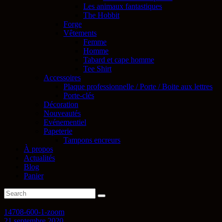
Les animaux fantastiques
The Hobbit
Forge
Vêtements
Femme
Homme
Tabard et cape homme
Tee Shirt
Accessoires
Plaque professionnelle / Porte / Boite aux lettres
Porte-clés
Décoration
Nouveautés
Evénementiel
Papeterie
Tampons encreurs
À propos
Actualités
Blog
Panier
14708-600-1-zoom
21 septembre 2020