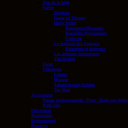
Arts de la table
Faërie
Dragons
Game of Thrones
Harry Potter
Baguettes Ollivander
Baguettes Personnages
Collector
Le seigneur des Anneaux
Bannières et drapeaux
Les animaux fantastiques
The Hobbit
Forge
Vêtements
Femme
Homme
Tabard et cape homme
Tee Shirt
Accessoires
Plaque professionnelle / Porte / Boite aux lettre
Porte-clés
Décoration
Nouveautés
Evénementiel
Papeterie