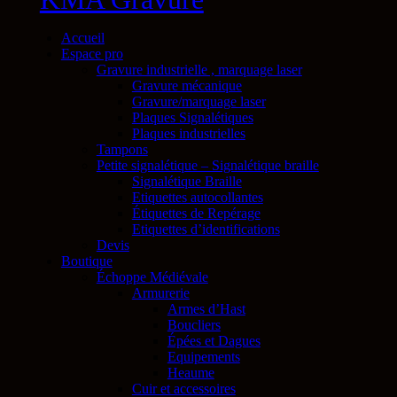
Accueil
Espace pro
Gravure industrielle , marquage laser
Gravure mécanique
Gravure/marquage laser
Plaques Signalétiques
Plaques industrielles
Tampons
Petite signalétique – Signalétique braille
Signalétique Braille
Etiquettes autocollantes
Étiquettes de Repérage
Etiquettes d’identifications
Devis
Boutique
Échoppe Médiévale
Armurerie
Armes d’Hast
Boucliers
Épées et Dagues
Equipements
Heaume
Cuir et accessoires