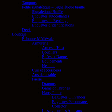
Tampons
Petite signalétique – Signalétique braille
Signalétique Braille
Etiquettes autocollantes
Étiquettes de Repérage
Etiquettes d’identifications
Devis
Boutique
Échoppe Médiévale
Armurerie
Armes d’Hast
Boucliers
Épées et Dagues
Equipements
Heaume
Cuir et accessoires
Arts de la table
Faërie
Dragons
Game of Thrones
Harry Potter
Baguettes Ollivander
Baguettes Personnages
Collector
Le seigneur des Anneaux