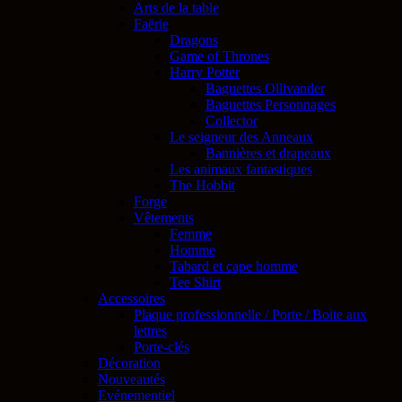
Arts de la table
Faërie
Dragons
Game of Thrones
Harry Potter
Baguettes Ollivander
Baguettes Personnages
Collector
Le seigneur des Anneaux
Bannières et drapeaux
Les animaux fantastiques
The Hobbit
Forge
Vêtements
Femme
Homme
Tabard et cape homme
Tee Shirt
Accessoires
Plaque professionnelle / Porte / Boite aux
lettres
Porte-clés
Décoration
Nouveautés
Evénementiel