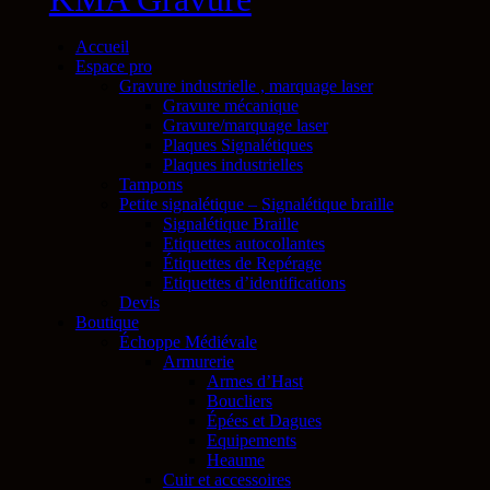
Accueil
Espace pro
Gravure industrielle , marquage laser
Gravure mécanique
Gravure/marquage laser
Plaques Signalétiques
Plaques industrielles
Tampons
Petite signalétique – Signalétique braille
Signalétique Braille
Etiquettes autocollantes
Étiquettes de Repérage
Etiquettes d’identifications
Devis
Boutique
Échoppe Médiévale
Armurerie
Armes d’Hast
Boucliers
Épées et Dagues
Equipements
Heaume
Cuir et accessoires