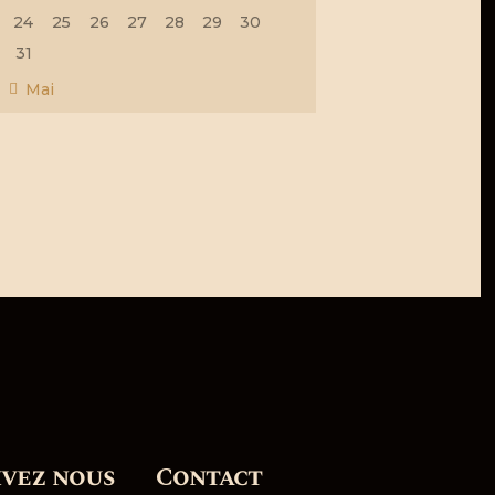
24
25
26
27
28
29
30
31
« Mai
ivez nous
Contact