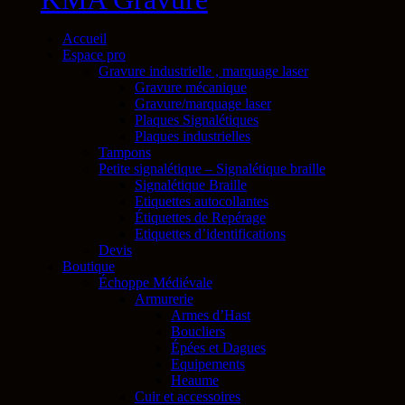
Accueil
Espace pro
Gravure industrielle , marquage laser
Gravure mécanique
Gravure/marquage laser
Plaques Signalétiques
Plaques industrielles
Tampons
Petite signalétique – Signalétique braille
Signalétique Braille
Etiquettes autocollantes
Étiquettes de Repérage
Etiquettes d’identifications
Devis
Boutique
Échoppe Médiévale
Armurerie
Armes d’Hast
Boucliers
Épées et Dagues
Equipements
Heaume
Cuir et accessoires