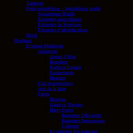
Tampons
Petite signalétique – Signalétique braille
Signalétique Braille
Etiquettes autocollantes
Étiquettes de Repérage
Etiquettes d’identifications
Devis
Boutique
Échoppe Médiévale
Armurerie
Armes d’Hast
Boucliers
Épées et Dagues
Equipements
Heaume
Cuir et accessoires
Arts de la table
Faërie
Dragons
Game of Thrones
Harry Potter
Baguettes Ollivander
Baguettes Personnages
Collector
Le seigneur des Anneaux