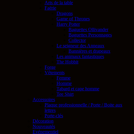
Arts de la table
Faërie
Dragons
Game of Thrones
Harry Potter
Baguettes Ollivander
Baguettes Personnages
Collector
Le seigneur des Anneaux
Bannières et drapeaux
Les animaux fantastiques
The Hobbit
Forge
Vêtements
Femme
Homme
Tabard et cape homme
Tee Shirt
Accessoires
Plaque professionnelle / Porte / Boite aux
lettres
Porte-clés
Décoration
Nouveautés
Evénementiel