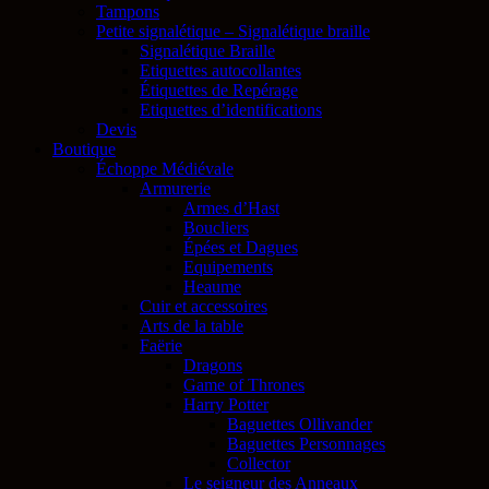
Tampons
Petite signalétique – Signalétique braille
Signalétique Braille
Etiquettes autocollantes
Étiquettes de Repérage
Etiquettes d’identifications
Devis
Boutique
Échoppe Médiévale
Armurerie
Armes d’Hast
Boucliers
Épées et Dagues
Equipements
Heaume
Cuir et accessoires
Arts de la table
Faërie
Dragons
Game of Thrones
Harry Potter
Baguettes Ollivander
Baguettes Personnages
Collector
Le seigneur des Anneaux