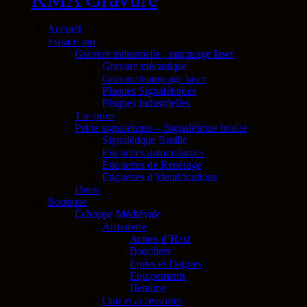
Accueil
Espace pro
Gravure industrielle , marquage laser
Gravure mécanique
Gravure/marquage laser
Plaques Signalétiques
Plaques industrielles
Tampons
Petite signalétique – Signalétique braille
Signalétique Braille
Etiquettes autocollantes
Étiquettes de Repérage
Etiquettes d’identifications
Devis
Boutique
Échoppe Médiévale
Armurerie
Armes d’Hast
Boucliers
Épées et Dagues
Equipements
Heaume
Cuir et accessoires