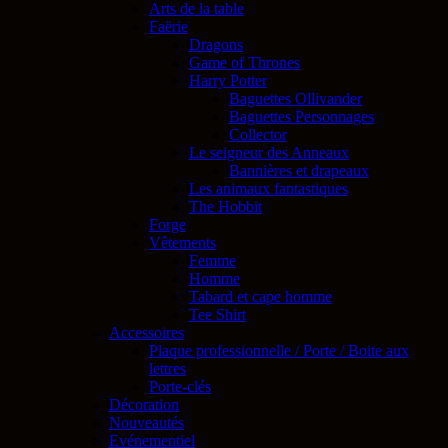
Arts de la table
Faërie
Dragons
Game of Thrones
Harry Potter
Baguettes Ollivander
Baguettes Personnages
Collector
Le seigneur des Anneaux
Bannières et drapeaux
Les animaux fantastiques
The Hobbit
Forge
Vêtements
Femme
Homme
Tabard et cape homme
Tee Shirt
Accessoires
Plaque professionnelle / Porte / Boite aux
lettres
Porte-clés
Décoration
Nouveautés
Evénementiel