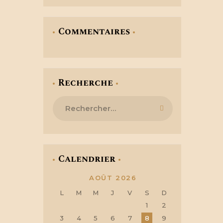
Commentaires
Recherche
Rechercher :
Calendrier
AOÛT 2026
L
M
M
J
V
S
D
1
2
3
4
5
6
7
8
9