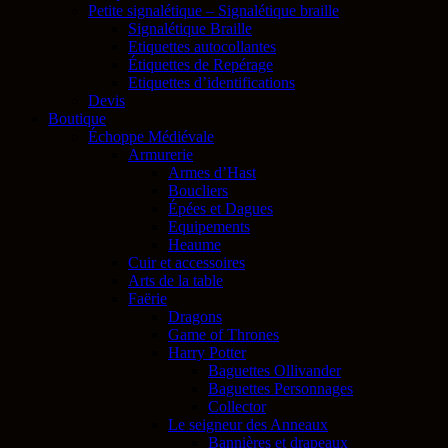
Petite signalétique – Signalétique braille
Signalétique Braille
Etiquettes autocollantes
Étiquettes de Repérage
Etiquettes d’identifications
Devis
Boutique
Échoppe Médiévale
Armurerie
Armes d’Hast
Boucliers
Épées et Dagues
Equipements
Heaume
Cuir et accessoires
Arts de la table
Faërie
Dragons
Game of Thrones
Harry Potter
Baguettes Ollivander
Baguettes Personnages
Collector
Le seigneur des Anneaux
Bannières et drapeaux