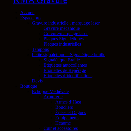
Accueil
Espace pro
Gravure industrielle , marquage laser
Gravure mécanique
Gravure/marquage laser
Plaques Signalétiques
Plaques industrielles
Tampons
Petite signalétique – Signalétique braille
Signalétique Braille
Etiquettes autocollantes
Étiquettes de Repérage
Etiquettes d’identifications
Devis
Boutique
Échoppe Médiévale
Armurerie
Armes d’Hast
Boucliers
Épées et Dagues
Equipements
Heaume
Cuir et accessoires