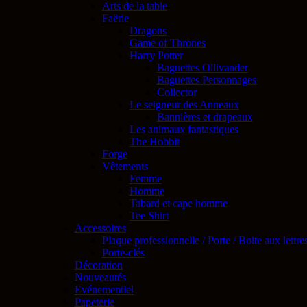
Arts de la table
Faërie
Dragons
Game of Thrones
Harry Potter
Baguettes Ollivander
Baguettes Personnages
Collector
Le seigneur des Anneaux
Bannières et drapeaux
Les animaux fantastiques
The Hobbit
Forge
Vêtements
Femme
Homme
Tabard et cape homme
Tee Shirt
Accessoires
Plaque professionnelle / Porte / Boite aux lettre
Porte-clés
Décoration
Nouveautés
Evénementiel
Papeterie