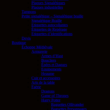
Plaques Signalétiques
Plaques industrielles
Tampons
Petite signalétique – Signalétique braille
Signalétique Braille
Etiquettes autocollantes
Étiquettes de Repérage
Etiquettes d’identifications
Devis
Boutique
Échoppe Médiévale
Armurerie
Armes d’Hast
Boucliers
Épées et Dagues
Equipements
Heaume
Cuir et accessoires
Arts de la table
Faërie
Dragons
Game of Thrones
Harry Potter
Baguettes Ollivander
Baguettes Personnages