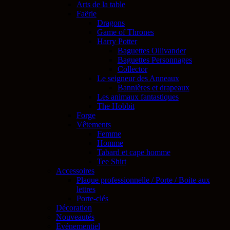
Arts de la table
Faërie
Dragons
Game of Thrones
Harry Potter
Baguettes Ollivander
Baguettes Personnages
Collector
Le seigneur des Anneaux
Bannières et drapeaux
Les animaux fantastiques
The Hobbit
Forge
Vêtements
Femme
Homme
Tabard et cape homme
Tee Shirt
Accessoires
Plaque professionnelle / Porte / Boite aux
lettres
Porte-clés
Décoration
Nouveautés
Evénementiel