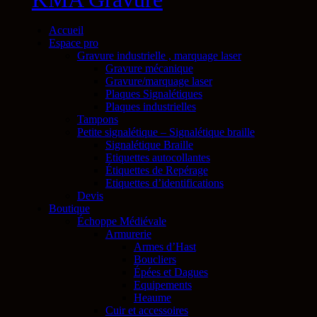
Accueil
Espace pro
Gravure industrielle , marquage laser
Gravure mécanique
Gravure/marquage laser
Plaques Signalétiques
Plaques industrielles
Tampons
Petite signalétique – Signalétique braille
Signalétique Braille
Etiquettes autocollantes
Étiquettes de Repérage
Etiquettes d’identifications
Devis
Boutique
Échoppe Médiévale
Armurerie
Armes d’Hast
Boucliers
Épées et Dagues
Equipements
Heaume
Cuir et accessoires