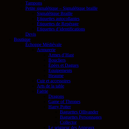
Tampons
Petite signalétique – Signalétique braille
Signalétique Braille
Etiquettes autocollantes
Étiquettes de Repérage
Etiquettes d’identifications
Devis
Boutique
Échoppe Médiévale
Armurerie
Armes d’Hast
Boucliers
Épées et Dagues
Equipements
Heaume
Cuir et accessoires
Arts de la table
Faërie
Dragons
Game of Thrones
Harry Potter
Baguettes Ollivander
Baguettes Personnages
Collector
Le seigneur des Anneaux