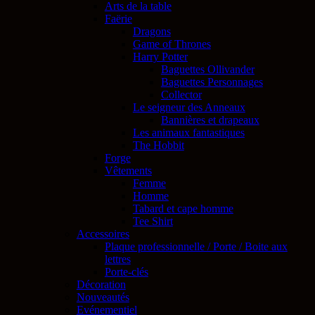
Arts de la table
Faërie
Dragons
Game of Thrones
Harry Potter
Baguettes Ollivander
Baguettes Personnages
Collector
Le seigneur des Anneaux
Bannières et drapeaux
Les animaux fantastiques
The Hobbit
Forge
Vêtements
Femme
Homme
Tabard et cape homme
Tee Shirt
Accessoires
Plaque professionnelle / Porte / Boite aux
lettres
Porte-clés
Décoration
Nouveautés
Evénementiel