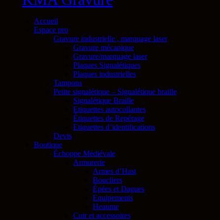
Accueil
Espace pro
Gravure industrielle , marquage laser
Gravure mécanique
Gravure/marquage laser
Plaques Signalétiques
Plaques industrielles
Tampons
Petite signalétique – Signalétique braille
Signalétique Braille
Etiquettes autocollantes
Étiquettes de Repérage
Etiquettes d’identifications
Devis
Boutique
Échoppe Médiévale
Armurerie
Armes d’Hast
Boucliers
Épées et Dagues
Equipements
Heaume
Cuir et accessoires