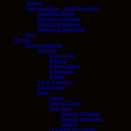
Tampons
Petite signalétique – Signalétique braille
Signalétique Braille
Etiquettes autocollantes
Étiquettes de Repérage
Etiquettes d’identifications
Devis
Boutique
Échoppe Médiévale
Armurerie
Armes d’Hast
Boucliers
Épées et Dagues
Equipements
Heaume
Cuir et accessoires
Arts de la table
Faërie
Dragons
Game of Thrones
Harry Potter
Baguettes Ollivander
Baguettes Personnages
Collector
Le seigneur des Anneaux