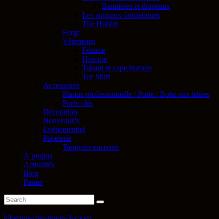
Bannières et drapeaux
Les animaux fantastiques
The Hobbit
Forge
Vêtements
Femme
Homme
Tabard et cape homme
Tee Shirt
Accessoires
Plaque professionnelle / Porte / Boite aux lettres
Porte-clés
Décoration
Nouveautés
Evénementiel
Papeterie
Tampons encreurs
À propos
Actualités
Blog
Panier
hibernus-frau-braun-3-zoom