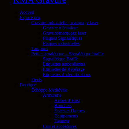
Accueil
Espace pro
Gravure industrielle , marquage laser
Gravure mécanique
Gravure/marquage laser
Plaques Signalétiques
Plaques industrielles
Tampons
Petite signalétique – Signalétique braille
Signalétique Braille
Etiquettes autocollantes
Étiquettes de Repérage
Etiquettes d’identifications
Devis
Boutique
Échoppe Médiévale
Armurerie
Armes d’Hast
Boucliers
Épées et Dagues
Equipements
Heaume
Cuir et accessoires