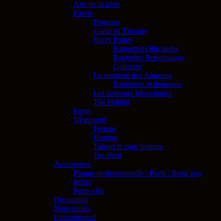
Arts de la table
Faërie
Dragons
Game of Thrones
Harry Potter
Baguettes Ollivander
Baguettes Personnages
Collector
Le seigneur des Anneaux
Bannières et drapeaux
Les animaux fantastiques
The Hobbit
Forge
Vêtements
Femme
Homme
Tabard et cape homme
Tee Shirt
Accessoires
Plaque professionnelle / Porte / Boite aux
lettres
Porte-clés
Décoration
Nouveautés
Evénementiel