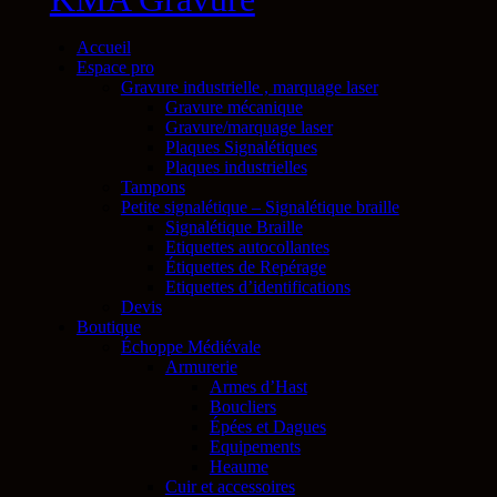
Accueil
Espace pro
Gravure industrielle , marquage laser
Gravure mécanique
Gravure/marquage laser
Plaques Signalétiques
Plaques industrielles
Tampons
Petite signalétique – Signalétique braille
Signalétique Braille
Etiquettes autocollantes
Étiquettes de Repérage
Etiquettes d’identifications
Devis
Boutique
Échoppe Médiévale
Armurerie
Armes d’Hast
Boucliers
Épées et Dagues
Equipements
Heaume
Cuir et accessoires