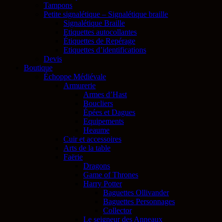
Tampons
Petite signalétique – Signalétique braille
Signalétique Braille
Etiquettes autocollantes
Étiquettes de Repérage
Etiquettes d’identifications
Devis
Boutique
Échoppe Médiévale
Armurerie
Armes d’Hast
Boucliers
Épées et Dagues
Equipements
Heaume
Cuir et accessoires
Arts de la table
Faërie
Dragons
Game of Thrones
Harry Potter
Baguettes Ollivander
Baguettes Personnages
Collector
Le seigneur des Anneaux