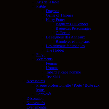
Arts de la table
Faërie
Dragons
Game of Thrones
Harry Potter
Baguettes Ollivander
Baguettes Personnages
Collector
Le seigneur des Anneaux
Bannières et drapeaux
Les animaux fantastiques
The Hobbit
Forge
Vêtements
Femme
Homme
Tabard et cape homme
Tee Shirt
Accessoires
Plaque professionnelle / Porte / Boite aux
lettres
Porte-clés
Décoration
Nouveautés
Evénementiel