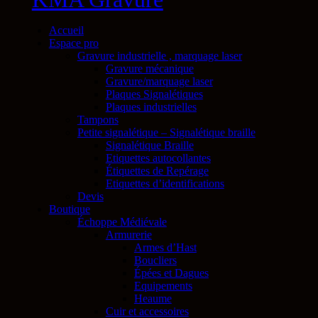
Accueil
Espace pro
Gravure industrielle , marquage laser
Gravure mécanique
Gravure/marquage laser
Plaques Signalétiques
Plaques industrielles
Tampons
Petite signalétique – Signalétique braille
Signalétique Braille
Etiquettes autocollantes
Étiquettes de Repérage
Etiquettes d’identifications
Devis
Boutique
Échoppe Médiévale
Armurerie
Armes d’Hast
Boucliers
Épées et Dagues
Equipements
Heaume
Cuir et accessoires