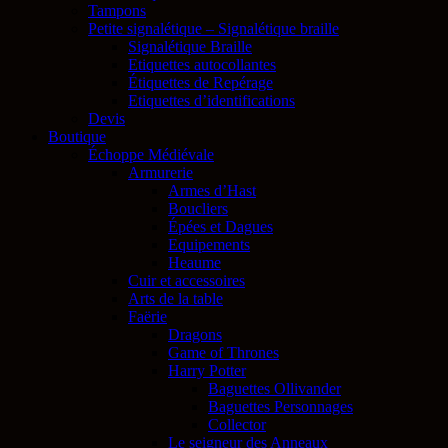
Tampons
Petite signalétique – Signalétique braille
Signalétique Braille
Etiquettes autocollantes
Étiquettes de Repérage
Etiquettes d’identifications
Devis
Boutique
Échoppe Médiévale
Armurerie
Armes d’Hast
Boucliers
Épées et Dagues
Equipements
Heaume
Cuir et accessoires
Arts de la table
Faërie
Dragons
Game of Thrones
Harry Potter
Baguettes Ollivander
Baguettes Personnages
Collector
Le seigneur des Anneaux