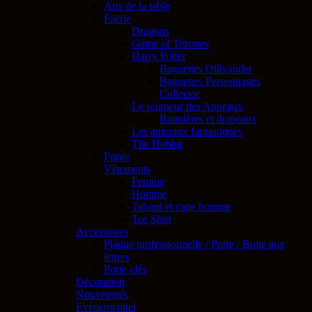
Arts de la table
Faërie
Dragons
Game of Thrones
Harry Potter
Baguettes Ollivander
Baguettes Personnages
Collector
Le seigneur des Anneaux
Bannières et drapeaux
Les animaux fantastiques
The Hobbit
Forge
Vêtements
Femme
Homme
Tabard et cape homme
Tee Shirt
Accessoires
Plaque professionnelle / Porte / Boite aux
lettres
Porte-clés
Décoration
Nouveautés
Evénementiel