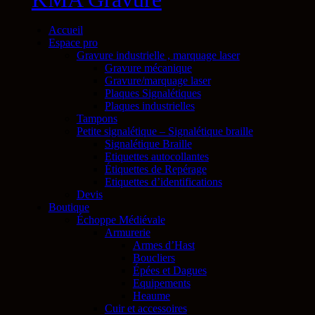
Accueil
Espace pro
Gravure industrielle , marquage laser
Gravure mécanique
Gravure/marquage laser
Plaques Signalétiques
Plaques industrielles
Tampons
Petite signalétique – Signalétique braille
Signalétique Braille
Etiquettes autocollantes
Étiquettes de Repérage
Etiquettes d’identifications
Devis
Boutique
Échoppe Médiévale
Armurerie
Armes d’Hast
Boucliers
Épées et Dagues
Equipements
Heaume
Cuir et accessoires