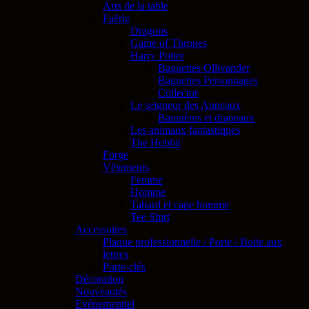
Arts de la table
Faërie
Dragons
Game of Thrones
Harry Potter
Baguettes Ollivander
Baguettes Personnages
Collector
Le seigneur des Anneaux
Bannières et drapeaux
Les animaux fantastiques
The Hobbit
Forge
Vêtements
Femme
Homme
Tabard et cape homme
Tee Shirt
Accessoires
Plaque professionnelle / Porte / Boite aux
lettres
Porte-clés
Décoration
Nouveautés
Evénementiel