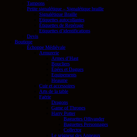
Tampons
Petite signalétique – Signalétique braille
Signalétique Braille
Etiquettes autocollantes
Étiquettes de Repérage
Etiquettes d’identifications
Devis
Boutique
Échoppe Médiévale
Armurerie
Armes d’Hast
Boucliers
Épées et Dagues
Equipements
Heaume
Cuir et accessoires
Arts de la table
Faërie
Dragons
Game of Thrones
Harry Potter
Baguettes Ollivander
Baguettes Personnages
Collector
Le seigneur des Anneaux