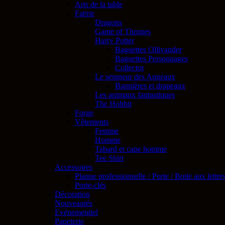
Arts de la table
Faërie
Dragons
Game of Thrones
Harry Potter
Baguettes Ollivander
Baguettes Personnages
Collector
Le seigneur des Anneaux
Bannières et drapeaux
Les animaux fantastiques
The Hobbit
Forge
Vêtements
Femme
Homme
Tabard et cape homme
Tee Shirt
Accessoires
Plaque professionnelle / Porte / Boite aux lettre
Porte-clés
Décoration
Nouveautés
Evénementiel
Papeterie