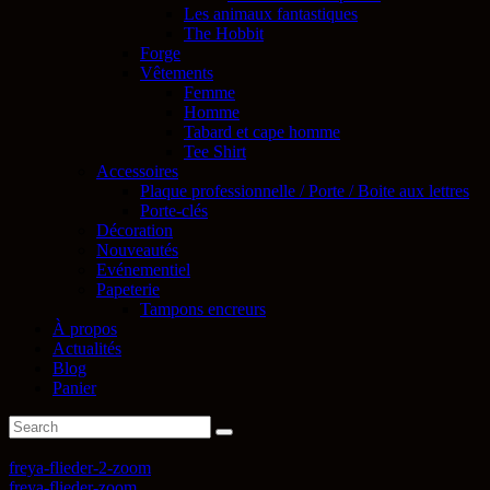
Les animaux fantastiques
The Hobbit
Forge
Vêtements
Femme
Homme
Tabard et cape homme
Tee Shirt
Accessoires
Plaque professionnelle / Porte / Boite aux lettres
Porte-clés
Décoration
Nouveautés
Evénementiel
Papeterie
Tampons encreurs
À propos
Actualités
Blog
Panier
freya-flieder-2-zoom
freya-flieder-zoom