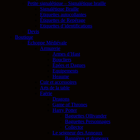
Petite signalétique – Signalétique braille
Signalétique Braille
Etiquettes autocollantes
Étiquettes de Repérage
Etiquettes d’identifications
Devis
Boutique
Échoppe Médiévale
Armurerie
Armes d’Hast
Boucliers
Épées et Dagues
Equipements
Heaume
Cuir et accessoires
Arts de la table
Faërie
Dragons
Game of Thrones
Harry Potter
Baguettes Ollivander
Baguettes Personnages
Collector
Le seigneur des Anneaux
Bannières et drapeaux