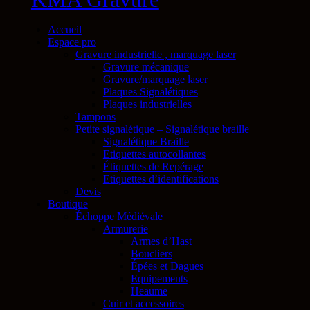
Accueil
Espace pro
Gravure industrielle , marquage laser
Gravure mécanique
Gravure/marquage laser
Plaques Signalétiques
Plaques industrielles
Tampons
Petite signalétique – Signalétique braille
Signalétique Braille
Etiquettes autocollantes
Étiquettes de Repérage
Etiquettes d’identifications
Devis
Boutique
Échoppe Médiévale
Armurerie
Armes d’Hast
Boucliers
Épées et Dagues
Equipements
Heaume
Cuir et accessoires