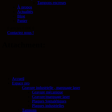
Tampons encreurs
À propos
Actualités
Blog
Panier
0 articles
0.00€
0
Contactez nous !
Attachment:
Accueil
Espace pro
Gravure industrielle , marquage laser
Gravure mécanique
Gravure/marquage laser
Plaques Signalétiques
Plaques industrielles
Tampons