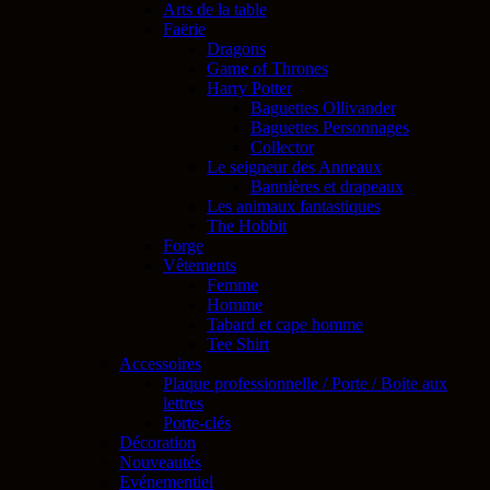
Arts de la table
Faërie
Dragons
Game of Thrones
Harry Potter
Baguettes Ollivander
Baguettes Personnages
Collector
Le seigneur des Anneaux
Bannières et drapeaux
Les animaux fantastiques
The Hobbit
Forge
Vêtements
Femme
Homme
Tabard et cape homme
Tee Shirt
Accessoires
Plaque professionnelle / Porte / Boite aux
lettres
Porte-clés
Décoration
Nouveautés
Evénementiel