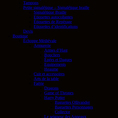
Tampons
Petite signalétique – Signalétique braille
Signalétique Braille
Etiquettes autocollantes
Étiquettes de Repérage
Etiquettes d’identifications
Devis
Boutique
Échoppe Médiévale
Armurerie
Armes d’Hast
Boucliers
Épées et Dagues
Equipements
Heaume
Cuir et accessoires
Arts de la table
Faërie
Dragons
Game of Thrones
Harry Potter
Baguettes Ollivander
Baguettes Personnages
Collector
Le seigneur des Anneaux