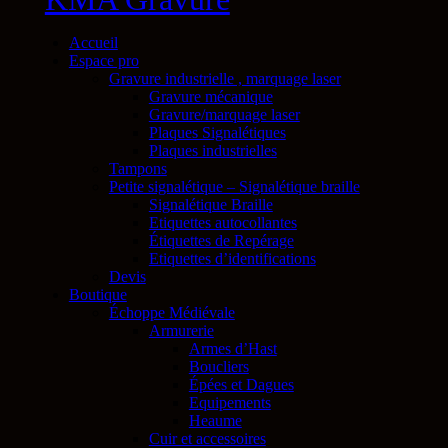
Accueil
Espace pro
Gravure industrielle , marquage laser
Gravure mécanique
Gravure/marquage laser
Plaques Signalétiques
Plaques industrielles
Tampons
Petite signalétique – Signalétique braille
Signalétique Braille
Etiquettes autocollantes
Étiquettes de Repérage
Etiquettes d’identifications
Devis
Boutique
Échoppe Médiévale
Armurerie
Armes d’Hast
Boucliers
Épées et Dagues
Equipements
Heaume
Cuir et accessoires