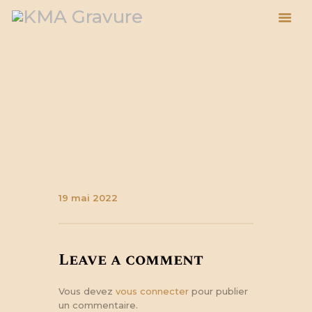
Attachment:
41697_7
ACCUEIL
ESPACE PRO
BOUTIQUE
À PROPOS
41697
ACTUALITÉS
BLOG
19 mai 2022
PANIER
Leave a comment
Vous devez
vous connecter
pour publier
un commentaire.