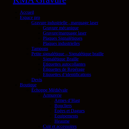
Accueil
Espace pro
Gravure industrielle , marquage laser
Gravure mécanique
Gravure/marquage laser
Plaques Signalétiques
Plaques industrielles
Tampons
Petite signalétique – Signalétique braille
Signalétique Braille
Etiquettes autocollantes
Étiquettes de Repérage
Etiquettes d’identifications
Devis
Boutique
Échoppe Médiévale
Armurerie
Armes d’Hast
Boucliers
Épées et Dagues
Equipements
Heaume
Cuir et accessoires