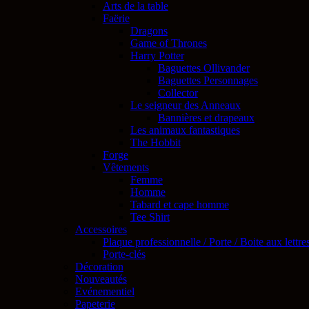
Arts de la table
Faërie
Dragons
Game of Thrones
Harry Potter
Baguettes Ollivander
Baguettes Personnages
Collector
Le seigneur des Anneaux
Bannières et drapeaux
Les animaux fantastiques
The Hobbit
Forge
Vêtements
Femme
Homme
Tabard et cape homme
Tee Shirt
Accessoires
Plaque professionnelle / Porte / Boite aux lettre
Porte-clés
Décoration
Nouveautés
Evénementiel
Papeterie