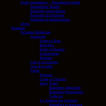
Petite signalétique – Signalétique braille
Signalétique Braille
Etiquettes autocollantes
Étiquettes de Repérage
Etiquettes d’identifications
Devis
Boutique
Échoppe Médiévale
Armurerie
Armes d’Hast
Boucliers
Épées et Dagues
Equipements
Heaume
Cuir et accessoires
Arts de la table
Faërie
Dragons
Game of Thrones
Harry Potter
Baguettes Ollivander
Baguettes Personnages
Collector
Le seigneur des Anneaux
Bannières et drapeaux