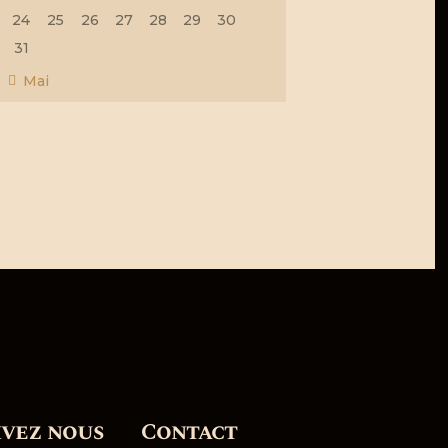
24
25
26
27
28
29
30
31
« Mai
ivez nous
Contact