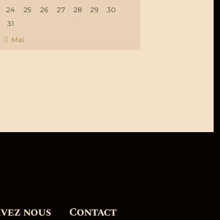
24
25
26
27
28
29
30
31
« Mai
ivez nous
Contact