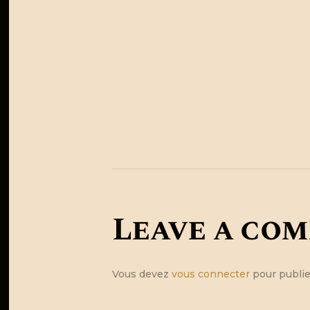
BagnereMedievale1.fw_
Leave a co
Vous devez
vous connecter
pour publie