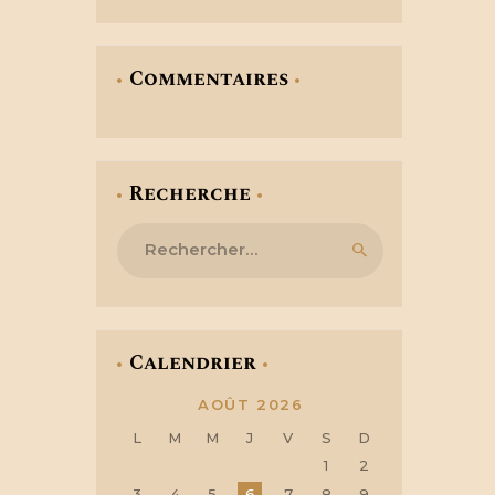
Commentaires
Recherche
Rechercher :
Calendrier
AOÛT 2026
L
M
M
J
V
S
D
1
2
3
4
5
6
7
8
9