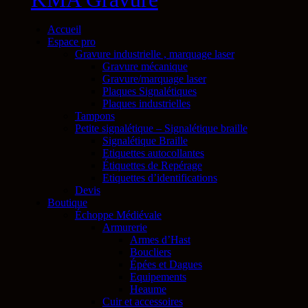
Accueil
Espace pro
Gravure industrielle , marquage laser
Gravure mécanique
Gravure/marquage laser
Plaques Signalétiques
Plaques industrielles
Tampons
Petite signalétique – Signalétique braille
Signalétique Braille
Etiquettes autocollantes
Étiquettes de Repérage
Etiquettes d’identifications
Devis
Boutique
Échoppe Médiévale
Armurerie
Armes d’Hast
Boucliers
Épées et Dagues
Equipements
Heaume
Cuir et accessoires