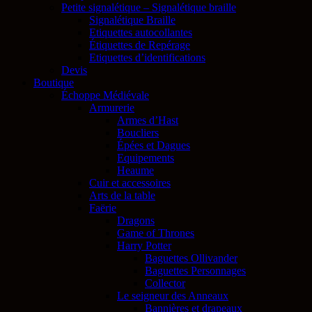
Petite signalétique – Signalétique braille
Signalétique Braille
Etiquettes autocollantes
Étiquettes de Repérage
Etiquettes d’identifications
Devis
Boutique
Échoppe Médiévale
Armurerie
Armes d’Hast
Boucliers
Épées et Dagues
Equipements
Heaume
Cuir et accessoires
Arts de la table
Faërie
Dragons
Game of Thrones
Harry Potter
Baguettes Ollivander
Baguettes Personnages
Collector
Le seigneur des Anneaux
Bannières et drapeaux