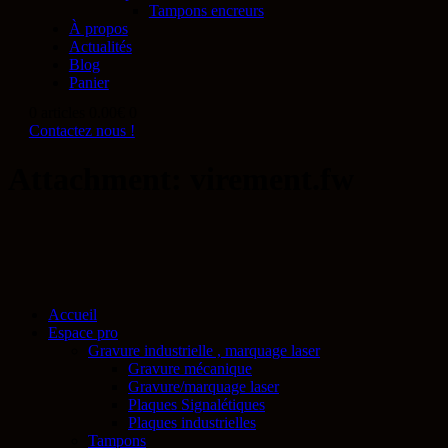
Tampons encreurs
À propos
Actualités
Blog
Panier
0 articles
0.00€
0
Contactez nous !
Attachment: virement.fw
Accueil
Espace pro
Gravure industrielle , marquage laser
Gravure mécanique
Gravure/marquage laser
Plaques Signalétiques
Plaques industrielles
Tampons