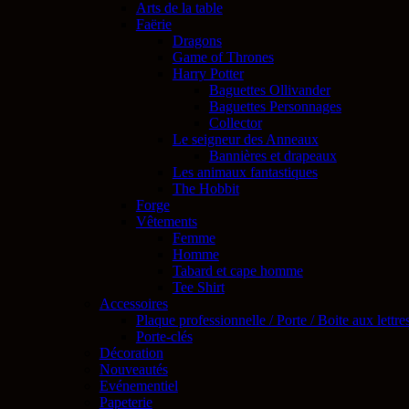
Arts de la table
Faërie
Dragons
Game of Thrones
Harry Potter
Baguettes Ollivander
Baguettes Personnages
Collector
Le seigneur des Anneaux
Bannières et drapeaux
Les animaux fantastiques
The Hobbit
Forge
Vêtements
Femme
Homme
Tabard et cape homme
Tee Shirt
Accessoires
Plaque professionnelle / Porte / Boite aux lettre
Porte-clés
Décoration
Nouveautés
Evénementiel
Papeterie