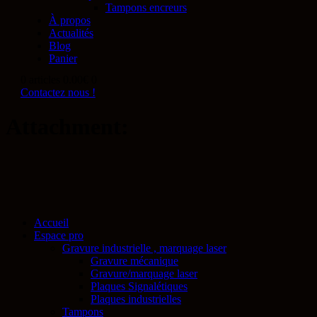
Tampons encreurs
À propos
Actualités
Blog
Panier
0 articles
0.00€
0
Contactez nous !
Attachment:
Accueil
Espace pro
Gravure industrielle , marquage laser
Gravure mécanique
Gravure/marquage laser
Plaques Signalétiques
Plaques industrielles
Tampons