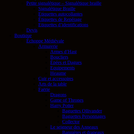
Petite signalétique – Signalétique braille
Signalétique Braille
Etiquettes autocollantes
Étiquettes de Repérage
Etiquettes d’identifications
Devis
Boutique
Échoppe Médiévale
Armurerie
Armes d’Hast
Boucliers
Épées et Dagues
Equipements
Heaume
Cuir et accessoires
Arts de la table
Faërie
Dragons
Game of Thrones
Harry Potter
Baguettes Ollivander
Baguettes Personnages
Collector
Le seigneur des Anneaux
Bannières et drapeaux