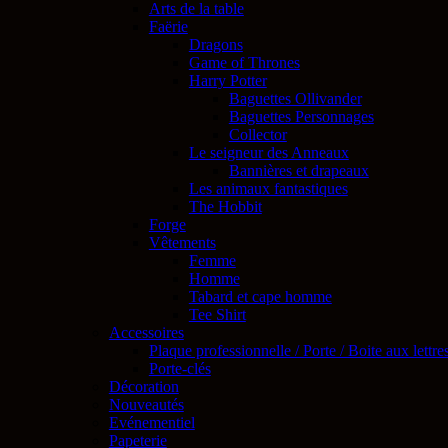
Arts de la table
Faërie
Dragons
Game of Thrones
Harry Potter
Baguettes Ollivander
Baguettes Personnages
Collector
Le seigneur des Anneaux
Bannières et drapeaux
Les animaux fantastiques
The Hobbit
Forge
Vêtements
Femme
Homme
Tabard et cape homme
Tee Shirt
Accessoires
Plaque professionnelle / Porte / Boite aux lettre
Porte-clés
Décoration
Nouveautés
Evénementiel
Papeterie