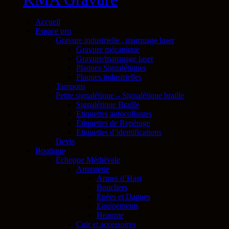
Accueil
Espace pro
Gravure industrielle , marquage laser
Gravure mécanique
Gravure/marquage laser
Plaques Signalétiques
Plaques industrielles
Tampons
Petite signalétique – Signalétique braille
Signalétique Braille
Etiquettes autocollantes
Étiquettes de Repérage
Etiquettes d’identifications
Devis
Boutique
Échoppe Médiévale
Armurerie
Armes d’Hast
Boucliers
Épées et Dagues
Equipements
Heaume
Cuir et accessoires