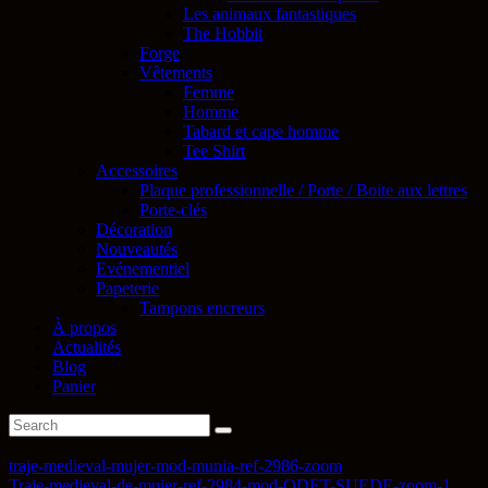
Les animaux fantastiques
The Hobbit
Forge
Vêtements
Femme
Homme
Tabard et cape homme
Tee Shirt
Accessoires
Plaque professionnelle / Porte / Boite aux lettres
Porte-clés
Décoration
Nouveautés
Evénementiel
Papeterie
Tampons encreurs
À propos
Actualités
Blog
Panier
traje-medieval-mujer-mod-munia-ref-2986-zoom
Traje-medieval-de-mujer-ref-2984-mod-ODET-SUEDE-zoom-1