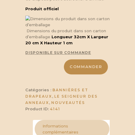
Produit officiel
Dimensions du produit dans son carton
d’emballage
Longueur 32cm X Largeur
20 cm X Hauteur 1 cm
DISPONIBLE SUR COMMANDE
quantité
de
COMMANDER
SDA™
-
Drapeau
de
Eomer
Catégories :
BANNIÈRES ET
,
DRAPEAUX
LE SEIGNEUR DES
,
ANNEAUX
NOUVEAUTÉS
Product ID:
4141
Informations
complémentaires