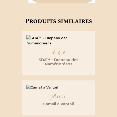
Produits similaires
45.95
€
SDA™ – Drapeau des
Numénoréens
78.00
€
Camail à Vantail