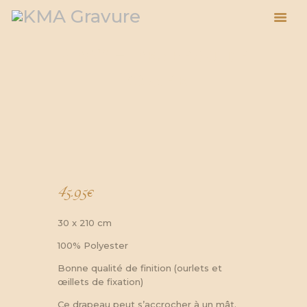
SDA™ – Drapeau de
Eomer
ACCUEIL
ESPACE PRO
BOUTIQUE
À PROPOS
ACTUALITÉS
BLOG
45.95
€
PANIER
30 x 210 cm
100% Polyester
Bonne qualité de finition (ourlets et
œillets de fixation)
Ce drapeau peut s’accrocher à un mât.